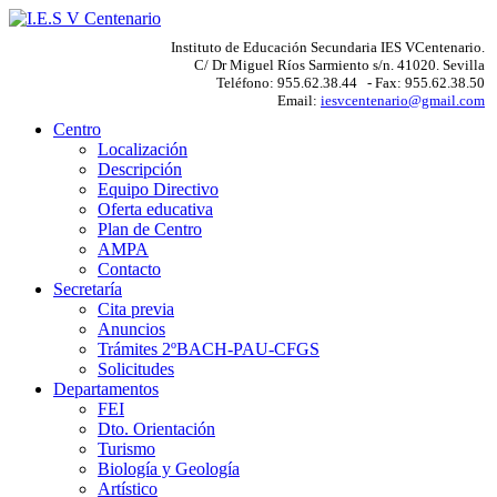
Instituto de Educación Secundaria IES VCentenario.
C/ Dr Miguel Ríos Sarmiento s/n. 41020. Sevilla
Teléfono: 955.62.38.44 - Fax: 955.62.38.50
Email:
iesvcentenario@gmail.com
Centro
Localización
Descripción
Equipo Directivo
Oferta educativa
Plan de Centro
AMPA
Contacto
Secretaría
Cita previa
Anuncios
Trámites 2ºBACH-PAU-CFGS
Solicitudes
Departamentos
FEI
Dto. Orientación
Turismo
Biología y Geología
Artístico