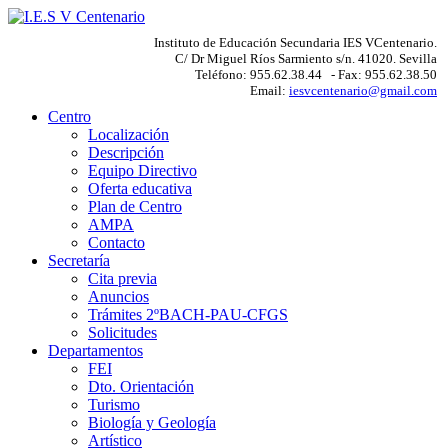
Instituto de Educación Secundaria IES VCentenario.
C/ Dr Miguel Ríos Sarmiento s/n. 41020. Sevilla
Teléfono: 955.62.38.44 - Fax: 955.62.38.50
Email:
iesvcentenario@gmail.com
Centro
Localización
Descripción
Equipo Directivo
Oferta educativa
Plan de Centro
AMPA
Contacto
Secretaría
Cita previa
Anuncios
Trámites 2ºBACH-PAU-CFGS
Solicitudes
Departamentos
FEI
Dto. Orientación
Turismo
Biología y Geología
Artístico