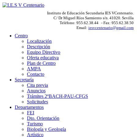
Instituto de Educación Secundaria IES VCentenario.
C/ Dr Miguel Ríos Sarmiento s/n. 41020. Sevilla
Teléfono: 955.62.38.44 - Fax: 955.62.38.50
Email:
iesvcentenario@gmail.com
Centro
Localización
Descripción
Equipo Directivo
Oferta educativa
Plan de Centro
AMPA
Contacto
Secretaría
Cita previa
Anuncios
Trámites 2ºBACH-PAU-CFGS
Solicitudes
Departamentos
FEI
Dto. Orientación
Turismo
Biología y Geología
Artístico