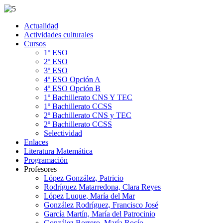
Actualidad
Actividades culturales
Cursos
1º ESO
2º ESO
3º ESO
4º ESO Opción A
4º ESO Opción B
1º Bachillerato CNS Y TEC
1º Bachillerato CCSS
2º Bachillerato CNS y TEC
2º Bachillerato CCSS
Selectividad
Enlaces
Literatura Matemática
Programación
Profesores
López González, Patricio
Rodríguez Matarredona, Clara Reyes
López Luque, María del Mar
González Rodríguez, Francisco José
García Martín, María del Patrocinio
González Borrero, María Rocío