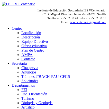
Instituto de Educación Secundaria IES VCentenario.
C/ Dr Miguel Ríos Sarmiento s/n. 41020. Sevilla
Teléfono: 955.62.38.44 - Fax: 955.62.38.50
Email:
iesvcentenario@gmail.com
Centro
Localización
Descripción
Equipo Directivo
Oferta educativa
Plan de Centro
AMPA
Contacto
Secretaría
Cita previa
Anuncios
Trámites 2ºBACH-PAU-CFGS
Solicitudes
Departamentos
FEI
Dto. Orientación
Turismo
Biología y Geología
Artístico