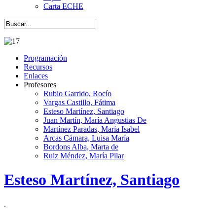
Carta ECHE
Programación
Recursos
Enlaces
Profesores
Rubio Garrido, Rocío
Vargas Castillo, Fátima
Esteso Martínez, Santiago
Juan Martín, María Angustias De
Martínez Paradas, María Isabel
Arcas Cámara, Luisa María
Bordons Alba, Marta de
Ruiz Méndez, María Pilar
Esteso Martínez, Santiago
.