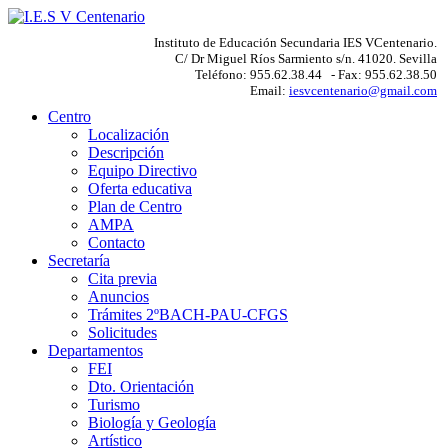
Instituto de Educación Secundaria IES VCentenario.
C/ Dr Miguel Ríos Sarmiento s/n. 41020. Sevilla
Teléfono: 955.62.38.44 - Fax: 955.62.38.50
Email:
iesvcentenario@gmail.com
Centro
Localización
Descripción
Equipo Directivo
Oferta educativa
Plan de Centro
AMPA
Contacto
Secretaría
Cita previa
Anuncios
Trámites 2ºBACH-PAU-CFGS
Solicitudes
Departamentos
FEI
Dto. Orientación
Turismo
Biología y Geología
Artístico